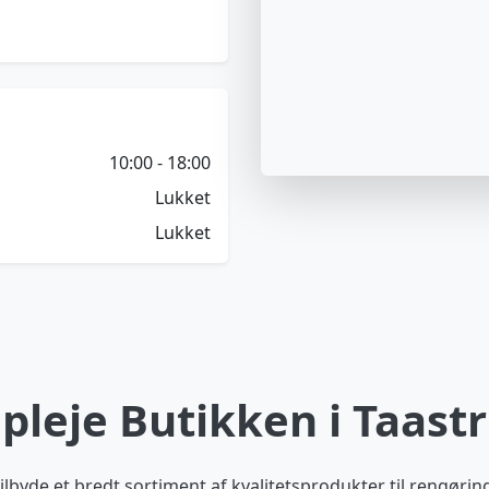
10:00 - 18:00
Lukket
Lukket
lpleje Butikken i Taast
t tilbyde et bredt sortiment af kvalitetsprodukter til rengørin