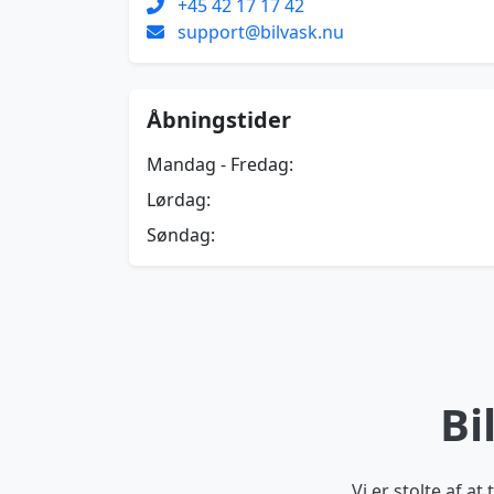
+45 42 17 17 42
support@bilvask.nu
Åbningstider
Mandag - Fredag:
Lørdag:
Søndag:
Bi
Vi er stolte af a