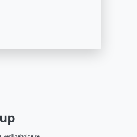
rup
g, vedligeholdelse