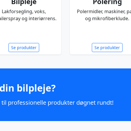
Bilpleje
Polering
Lakforsegling, voks,
Polermidler, maskiner, p
ilerspray og interiørrens.
og mikrofiberklude.
Se produkter
Se produkter
din bilpleje?
il professionelle produkter døgnet rundt!