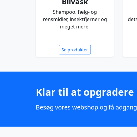
Bilvask
Shampoo, fælg- og
rensmidler, insektfjerner og
deta
meget mere.
Se produkter
Klar til at opgradere 
Besøg vores webshop og få adgang t