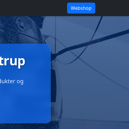
Webshop
strup
dukter og